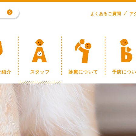
よくある
ご
質問
ア
専門外来／川野浩志先生（完全予約制）
制】
ご紹介
スタッフ
診療について
予防につ
専門外来／川野浩志先生（完全予約制）
制】