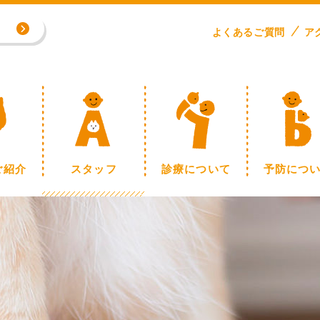
よくある
ご
質問
ア
専門外来／川野浩志先生（完全予約制）
制】
ご紹介
スタッフ
診療について
予防につ
専門外来／川野浩志先生（完全予約制）
制】