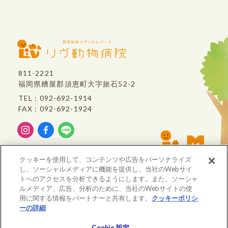
811-2221
福岡県糟屋郡須恵町大字旅石52-2
TEL : 092-692-1914
FAX : 092-692-1924
リヴ動物病院は、
クッキーを使用して、コンテンツや広告をパーソナライズ
VCA Japan
のグループ病院です。
し、ソーシャルメディアに機能を提供し、当社のWebサイ
トへのアクセスを分析できるようにします。また、ソーシャ
ルメディア、広告、分析のために、当社のWebサイトの使
※重要※ 価格改定のお知らせ
用に関する情報をパートナーと共有します。
クッキーポリシ
ーの詳細
(opens in a new tab)
初診 問診入力フォーム
大事なお知らせ
© All rights Reserved. LIVE ANIMAL CLINIC
Cookie 設定