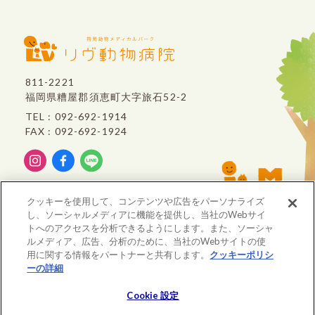
811-2221
福岡県糟屋郡須恵町大字旅石52-2
TEL : 092-692-1914
FAX : 092-692-1924
リヴ動物病院は、
クッキーを使用して、コンテンツや広告をパーソナライズ
VCA Japan
のグループ病院です。
し、ソーシャルメディアに機能を提供し、当社のWebサイ
トへのアクセスを分析できるようにします。また、ソーシャ
ルメディア、広告、分析のために、当社のWebサイトの使
用に関する情報をパートナーと共有します。
クッキーポリシ
ーの詳細
(opens in a new tab)
※重要※ 価格改定のお知らせ
大事なお知らせ
© All rights Reserved. LIVE ANIMAL CLINIC
Cookie 設定
初診 問診入力フォーム
Cookie 設定