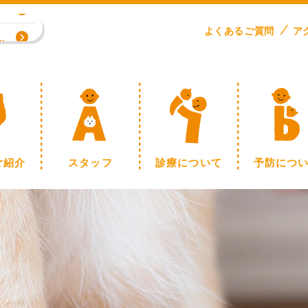
専門外来／川野浩志先生（完全予約制）
よくある
ご
質問
ア
制】
ご紹介
スタッフ
診療について
予防につ
専門外来／川野浩志先生（完全予約制）
制】