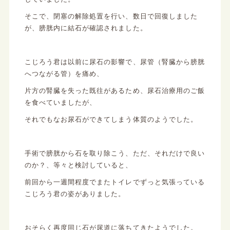
そこで、閉塞の解除処置を行い、数日で回復しました
が、膀胱内に結石が確認されました。
こじろう君は以前に尿石の影響で、尿管（腎臓から膀胱
へつながる管）を痛め、
片方の腎臓を失った既往があるため、尿石治療用のご飯
を食べていましたが、
それでもなお尿石ができてしまう体質のようでした。
手術で膀胱から石を取り除こう、ただ、それだけで良い
のか？、等々と検討していると、
前回から一週間程度でまたトイレでずっと気張っている
こじろう君の姿がありました。
おそらく再度同じ石が尿道に落ちてきたようでした。