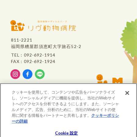
811-2221
福岡県糟屋郡須恵町大字旅石52-2
TEL : 092-692-1914
FAX : 092-692-1924
リヴ動物病院は、
クッキーを使用して、コンテンツや広告をパーソナライズ
VCA Japan
のグループ病院です。
し、ソーシャルメディアに機能を提供し、当社のWebサイ
トへのアクセスを分析できるようにします。また、ソーシャ
ルメディア、広告、分析のために、当社のWebサイトの使
用に関する情報をパートナーと共有します。
クッキーポリシ
ーの詳細
(opens in a new tab)
© All rights Reserved. LIVE ANIMAL CLINIC
Cookie 設定