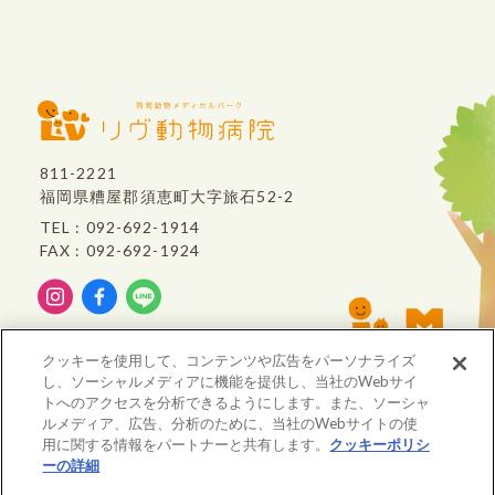
811-2221
福岡県糟屋郡須恵町大字旅石52-2
TEL : 092-692-1914
FAX : 092-692-1924
リヴ動物病院は、
クッキーを使用して、コンテンツや広告をパーソナライズ
VCA Japan
のグループ病院です。
し、ソーシャルメディアに機能を提供し、当社のWebサイ
トへのアクセスを分析できるようにします。また、ソーシャ
ルメディア、広告、分析のために、当社のWebサイトの使
用に関する情報をパートナーと共有します。
クッキーポリシ
ーの詳細
(opens in a new tab)
※重要※ 価格改定のお知らせ
大事なお知らせ
© All rights Reserved. LIVE ANIMAL CLINIC