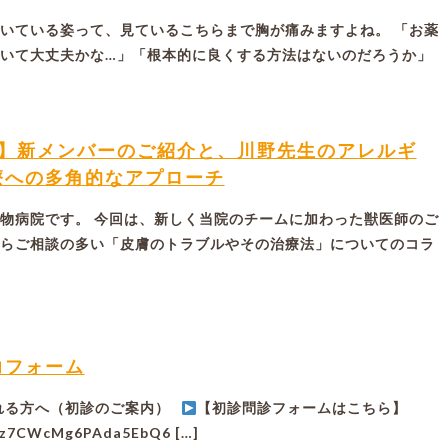
いている姿って、見ているこちらまで胸が痛みますよね。 「お薬
いて大丈夫かな…」「根本的に良くする方法はないのだろうか」
ム】新メンバーのご紹介と、川野先生のアレルギ
療への多角的なアプローチ
物病院です。 今回は、新しく当院のチームに加わった獣医師のご
らご相談の多い「皮膚のトラブルやその治療法」についてのコラ
力フォーム
れる方へ（初診のご案内）
【初診問診フォームはこちら】
le/z7CWcMg6PAda5EbQ6 […]