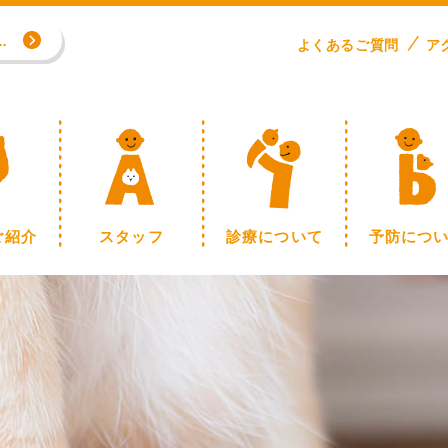
専門外来／川野浩志先生（完全予約制）
よくある
ご
質問
ア
制】
ご紹介
スタッフ
診療について
予防につ
専門外来／川野浩志先生（完全予約制）
制】