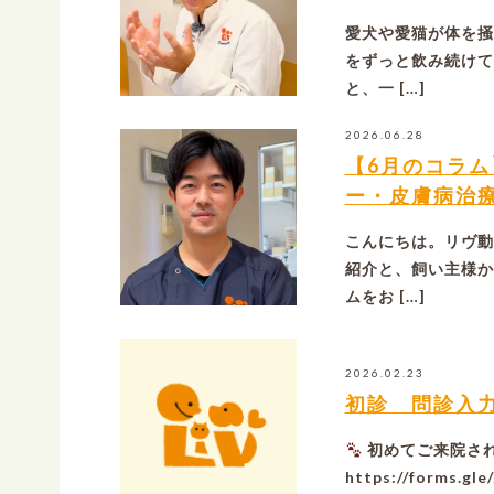
愛犬や愛猫が体を掻
をずっと飲み続けて
と、一 […]
2026.06.28
【6月のコラ
ー・皮膚病治
こんにちは。リヴ動
紹介と、飼い主様か
ムをお […]
2026.02.23
初診 問診入
初めてご来院さ
https://forms.g