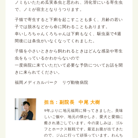
ノミもいたため瓜実条虫と思われ、消化管にいる寄生虫
で、ノミが宿主となりうつります。
子猫で寄生すると下痢を起こすことも多く、月齢の若い
子では脱水などから命に関わることもあります。
幸いしろちゃんくろちゃんは下痢もなく、駆虫薬で4週
間後には条虫がいなくなってくれました。
子猫を小さいときから飼われるときはどんな感染や寄生
虫をもっているかわからないので
一度病院に来ていただいて必要な予防についてお話を聞
きに来られてください。
福岡メディカルパーク リヴ動物病院
担当：副院長
中尾 大樹
9年ぶりに地元福岡に帰ってきました。美味
しいご飯や、地元の懐かしさ、愛犬と愛猫に
癒され過ごしています。今の楽しみは、ゴル
フとホークス観戦です。最近お腹が出てきた
ので、ジムに行って頑張っています。わんち