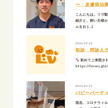
ー・皮膚病治
こんにちは。リヴ動
紹介と、飼い主様か
ムをお […]
2026.02.23
初診 問診入
初めてご来院さ
https://forms.g
2026.03.27
パピーパーテ
現在、コロナウィル