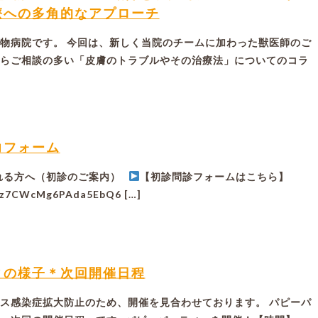
療への多角的なアプローチ
物病院です。 今回は、新しく当院のチームに加わった獣医師のご
らご相談の多い「皮膚のトラブルやその治療法」についてのコラ
力フォーム
れる方へ（初診のご案内）
【初診問診フォームはこちら】
le/z7CWcMg6PAda5EbQ6 […]
ィの様子＊次回開催日程
ス感染症拡大防止のため、開催を見合わせております。 パピーパ