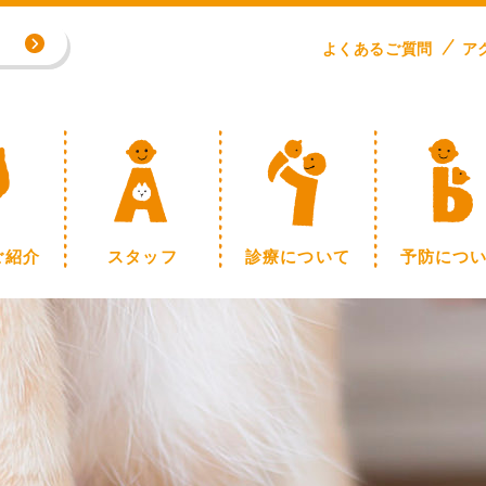
専門外来／川野浩志先生（完全予約制）
よくある
ご
質問
ア
制】
ご紹介
スタッフ
診療について
予防につ
専門外来／川野浩志先生（完全予約制）
制】