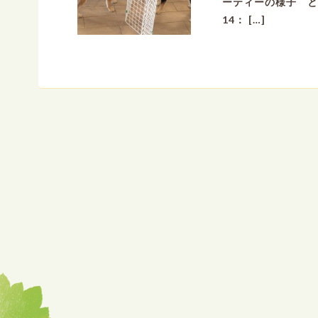
ーティーの様子 と
14： […]