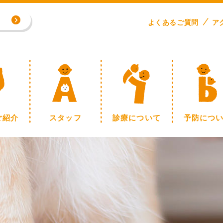
専門外来／川野浩志先生（完全予約制）
よくある
ご
質問
ア
制】
ご紹介
スタッフ
診療について
予防につ
専門外来／川野浩志先生（完全予約制）
制】