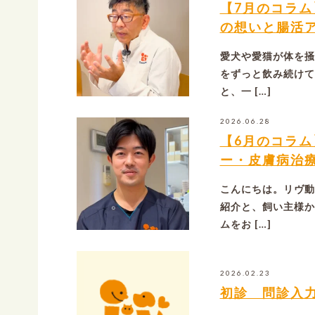
【7月のコラ
の想いと腸活
愛犬や愛猫が体を掻
をずっと飲み続けて
と、一 […]
2026.06.28
【6月のコラ
ー・皮膚病治
こんにちは。リヴ動
紹介と、飼い主様か
ムをお […]
2026.02.23
初診 問診入