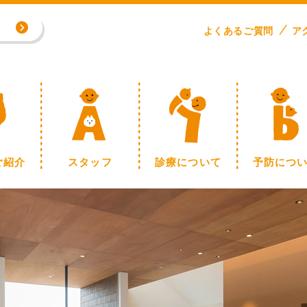
よくある
ご
質問
ア
専門外来／川野浩志先生（完全予約制）
制】
ご紹介
スタッフ
診療について
予防につ