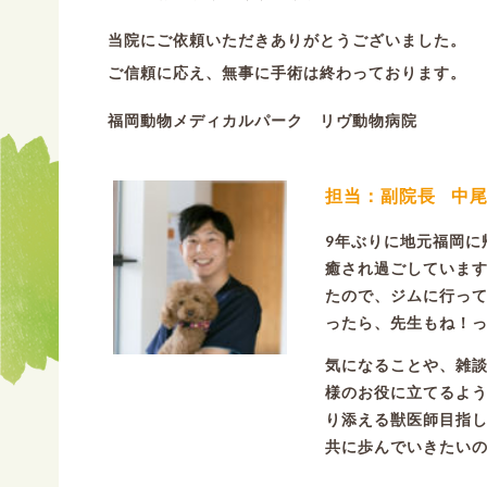
当院にご依頼いただきありがとうございました。
ご信頼に応え、無事に手術は終わっております。
福岡動物メディカルパーク リヴ動物病院
担当：副院長
中尾
9年ぶりに地元福岡に
癒され過ごしていま
たので、ジムに行っ
ったら、先生もね！
気になることや、雑
様のお役に立てるよ
り添える獣医師目指
共に歩んでいきたい