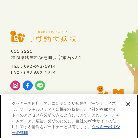
811-2221
福岡県糟屋郡須恵町大字旅石52-2
TEL : 092-692-1914
FAX : 092-692-1924
リヴ動物病院は、
クッキーを使用して、コンテンツや広告をパーソナライズ
VCA Japan
のグループ病院です。
し、ソーシャルメディアに機能を提供し、当社のWebサイ
トへのアクセスを分析できるようにします。また、ソーシャ
ルメディア、広告、分析のために、当社のWebサイトの使
用に関する情報をパートナーと共有します。
クッキーポリシ
※重要※ 価格改定のお知らせ
ーの詳細
(opens in a new tab)
初診 問診入力フォーム