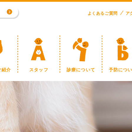
専門外来／川野浩志先生（完全予約制）
よくある
ご
質問
ア
制】
ご紹介
スタッフ
診療について
予防につ
専門外来／川野浩志先生（完全予約制）
制】