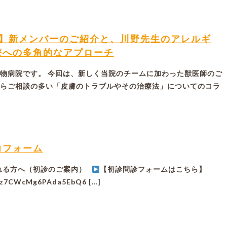
ム】新メンバーのご紹介と、川野先生のアレルギ
療への多角的なアプローチ
物病院です。 今回は、新しく当院のチームに加わった獣医師のご
らご相談の多い「皮膚のトラブルやその治療法」についてのコラ
力フォーム
れる方へ（初診のご案内）
【初診問診フォームはこちら】
le/z7CWcMg6PAda5EbQ6 […]