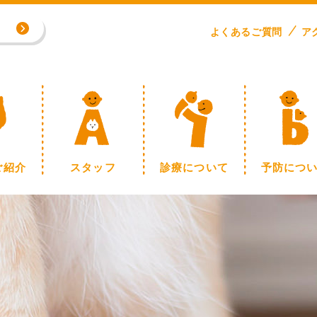
よくある
ご
質問
ア
専門外来／川野浩志先生（完全予約制）
制】
ご紹介
スタッフ
診療について
予防につ