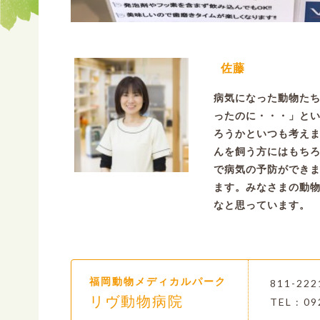
佐藤
病気になった動物た
ったのに・・・」と
ろうかといつも考え
んを飼う方にはもち
で病気の予防ができ
ます。みなさまの動
なと思っています。
福岡動物メディカルパーク
811-2
リヴ動物病院
TEL : 09