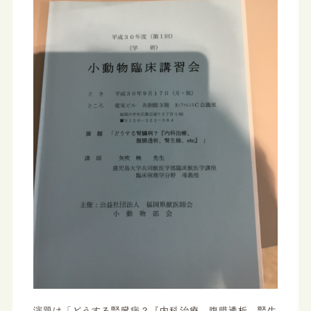
演題は「どうする腎臓病？『内科治療、腹膜透析、腎生