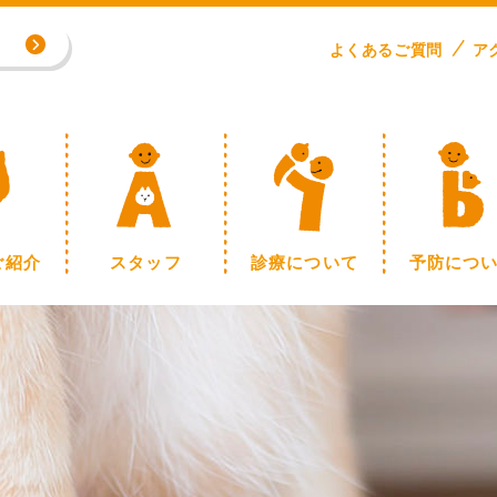
専門外来／川野浩志先生（完全予約制）
よくある
ご
質問
ア
制】
ご紹介
スタッフ
診療について
予防につ
専門外来／川野浩志先生（完全予約制）
制】