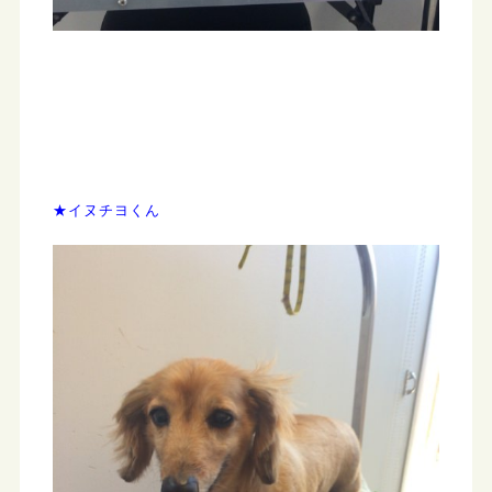
★イヌチヨくん