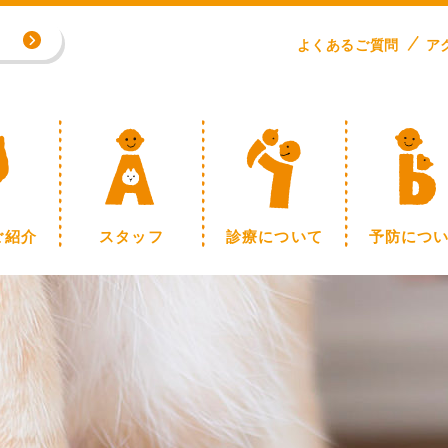
専門外来／川野浩志先生（完全予約制）
よくある
ご
質問
ア
制】
ご紹介
スタッフ
診療について
予防につ
専門外来／川野浩志先生（完全予約制）
制】