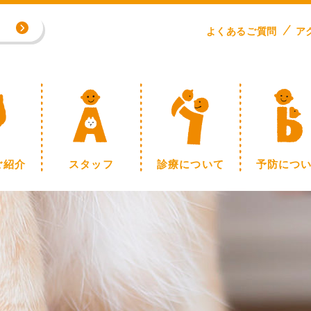
専門外来／川野浩志先生（完全予約制）
よくある
ご
質問
ア
制】
ご紹介
スタッフ
診療について
予防につ
専門外来／川野浩志先生（完全予約制）
制】