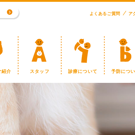
専門外来／川野浩志先生（完全予約制）
よくある
ご
質問
ア
制】
ご紹介
スタッフ
診療について
予防につ
専門外来／川野浩志先生（完全予約制）
制】