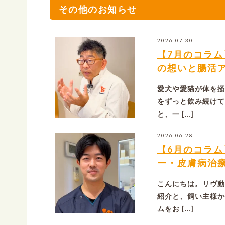
その他のお知らせ
2026.07.30
【7月のコラ
の想いと腸活
愛犬や愛猫が体を掻
をずっと飲み続けて
と、一 […]
2026.06.28
【6月のコラ
ー・皮膚病治
こんにちは。リヴ動
紹介と、飼い主様か
ムをお […]