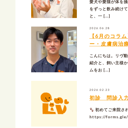
愛犬や愛猫が体を掻
をずっと飲み続けて
と、一 […]
2026.06.28
【6月のコラ
ー・皮膚病治
こんにちは。リヴ動
紹介と、飼い主様か
ムをお […]
2026.02.23
初診 問診入
初めてご来院さ
https://forms.g