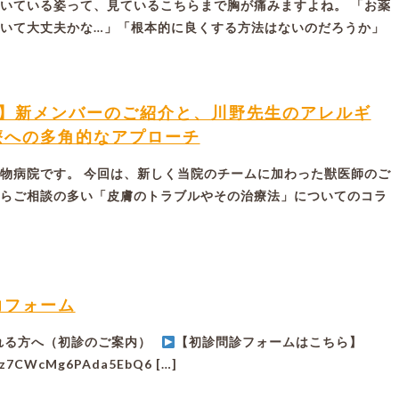
いている姿って、見ているこちらまで胸が痛みますよね。 「お薬
いて大丈夫かな…」「根本的に良くする方法はないのだろうか」
ム】新メンバーのご紹介と、川野先生のアレルギ
療への多角的なアプローチ
物病院です。 今回は、新しく当院のチームに加わった獣医師のご
らご相談の多い「皮膚のトラブルやその治療法」についてのコラ
力フォーム
れる方へ（初診のご案内）
【初診問診フォームはこちら】
le/z7CWcMg6PAda5EbQ6 […]