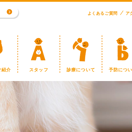
よくある
ご
質問
ア
専門外来／川野浩志先生（完全予約制）
制】
ご紹介
スタッフ
診療について
予防につ
専門外来／川野浩志先生（完全予約制）
制】