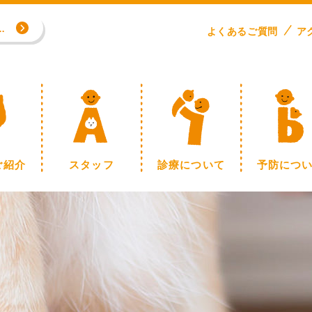
専門外来／川野浩志先生（完全予約制）
よくある
ご
質問
ア
制】
ご紹介
スタッフ
診療について
予防につ
専門外来／川野浩志先生（完全予約制）
制】