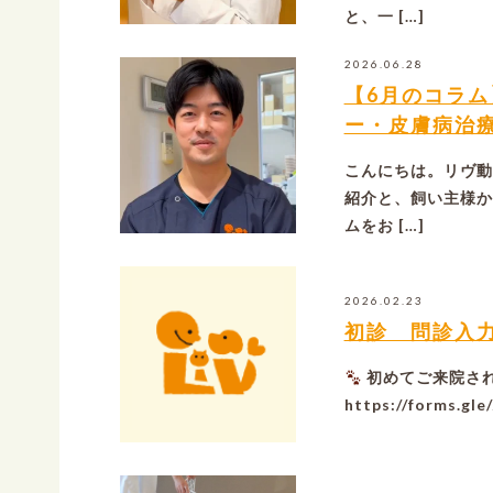
と、一 […]
2026.06.28
【6月のコラ
ー・皮膚病治
こんにちは。リヴ動
紹介と、飼い主様か
ムをお […]
2026.02.23
初診 問診入
初めてご来院さ
https://forms.g