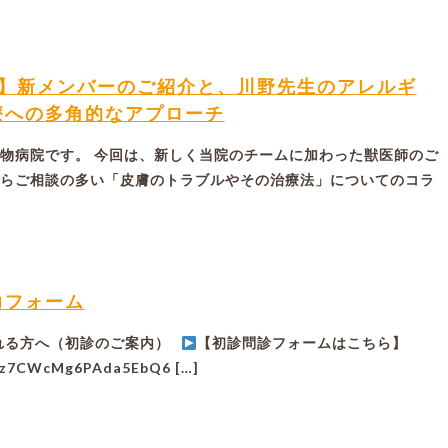
ム】新メンバーのご紹介と、川野先生のアレルギ
療への多角的なアプローチ
物病院です。 今回は、新しく当院のチームに加わった獣医師のご
らご相談の多い「皮膚のトラブルやその治療法」についてのコラ
力フォーム
れる方へ（初診のご案内）
【初診問診フォームはこちら】
le/z7CWcMg6PAda5EbQ6 […]